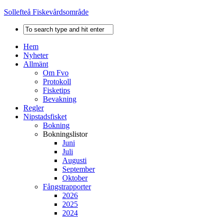
Sollefteå Fiskevårdsområde
Hem
Nyheter
Allmänt
Om Fvo
Protokoll
Fisketips
Bevakning
Regler
Nipstadsfisket
Bokning
Bokningslistor
Juni
Juli
Augusti
September
Oktober
Fångstrapporter
2026
2025
2024