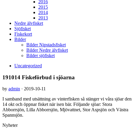
2016
2015
2014
2013
Nedre älvfisket
Sjöfisket
Fiskekort
Bilder
Bilder Nipstadsfisket
Bilder Nedre älvfisket
Bilder sjöfisket
Uncategorized
191014 Fiskeförbud i sjöarna
by
admin
·
2019-10-11
I samband med utsättning av vinterfisken så stänger vi våra sjöar den
14 okt och öppnar fisket när isen bär. Följande sjöar: Stora
Abborrsjön, Lilla Abborrsjön, Mjövattnet, Stor Aspsjön och Västra
Spannsjön.
Nyheter