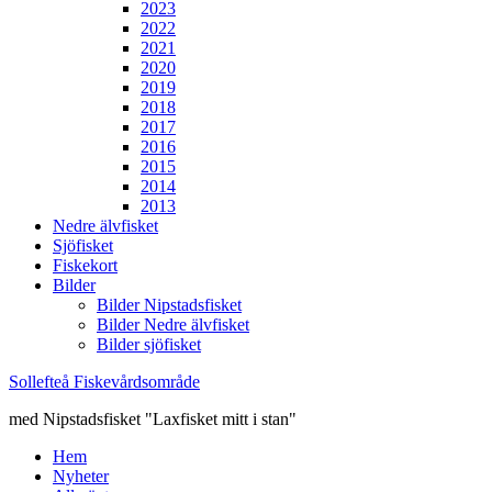
2023
2022
2021
2020
2019
2018
2017
2016
2015
2014
2013
Nedre älvfisket
Sjöfisket
Fiskekort
Bilder
Bilder Nipstadsfisket
Bilder Nedre älvfisket
Bilder sjöfisket
Sollefteå Fiskevårdsområde
med Nipstadsfisket "Laxfisket mitt i stan"
Hem
Nyheter