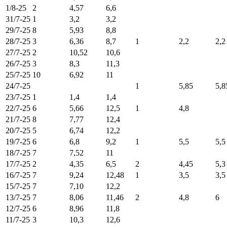
1/8-25
2
4,57
6,6
31/7-25
1
3,2
3,2
29/7-25
8
5,93
8,8
28/7-25
3
6,36
8,7
1
2,2
2,2
27/7-25
2
10,52
10,6
26/7-25
3
8,3
11,3
25/7-25
10
6,92
11
24/7-25
1
5,85
5,8
23/7-25
1
1,4
1,4
22/7-25
6
5,66
12,5
1
4,8
21/7-25
8
7,77
12,4
20/7-25
5
6,74
12,2
19/7-25
6
6,8
9,2
1
5,5
5,5
18/7-25
7
7,52
11
17/7-25
2
4,35
6,5
2
4,45
5,3
16/7-25
7
9,24
12,48
1
3,5
3,5
15/7-25
7
7,10
12,2
13/7-25
7
8,06
11,46
2
4,8
6
12/7-25
6
8,96
11,8
11/7-25
3
10,3
12,6