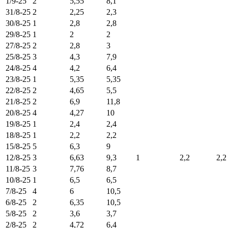
1/9-25
2
5,55
8,1
31/8-25
2
2,25
2,3
30/8-25
1
2,8
2,8
29/8-25
1
2
2
27/8-25
2
2,8
3
25/8-25
3
4,3
7,9
24/8-25
4
4,2
6,4
23/8-25
1
5,35
5,35
22/8-25
2
4,65
5,5
21/8-25
2
6,9
11,8
20/8-25
4
4,27
10
19/8-25
1
2,4
2,4
18/8-25
1
2,2
2,2
15/8-25
5
6,3
9
12/8-25
3
6,63
9,3
1
2,2
2,2
11/8-25
3
7,76
8,7
10/8-25
1
6,5
6,5
7/8-25
4
6
10,5
6/8-25
2
6,35
10,5
5/8-25
2
3,6
3,7
2/8-25
2
4,72
6,4