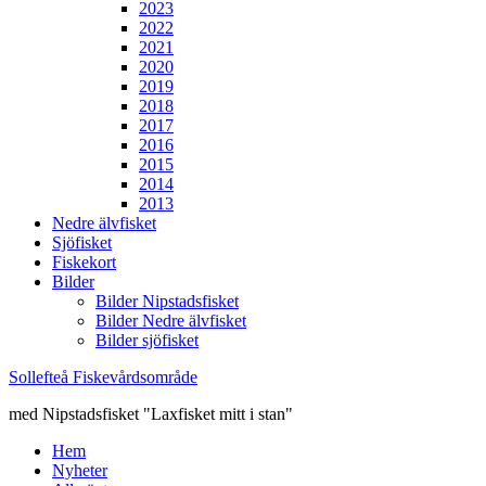
2023
2022
2021
2020
2019
2018
2017
2016
2015
2014
2013
Nedre älvfisket
Sjöfisket
Fiskekort
Bilder
Bilder Nipstadsfisket
Bilder Nedre älvfisket
Bilder sjöfisket
Sollefteå Fiskevårdsområde
med Nipstadsfisket "Laxfisket mitt i stan"
Hem
Nyheter