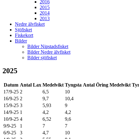
2016
2015
2014
2013
Nedre älvfisket
Sjöfisket
Fiskekort
Bilder
Bilder Nipstadsfisket
Bilder Nedre älvfisket
Bilder sjöfisket
2025
Datum
Antal Lax
Medelvikt
Tyngsta
Antal Öring
Medelvikt
Ty
17/9-25
2
6,5
10
16/9-25
2
9,7
10,4
15/9-25
3
5,93
9
14/9-25
1
4,2
4,2
10/9-25
4
6,52
9,6
9/9-25
1
7
7
6/9-25
3
4,7
10