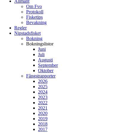
Allmänt
Om Fvo
Protokoll
Fisketips
Bevakning
Regler
Nipstadsfisket
Bokning
Bokningslistor
Juni
Juli
Augusti
September
Oktober
Fångstrapporter
2026
2025
2024
2023
2022
2021
2020
2019
2018
2017