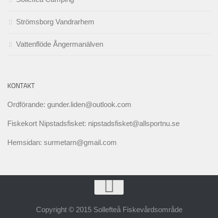
Strömsborg Vandrarhem
Vattenflöde Ångermanälven
KONTAKT
Ordförande: gunder.liden@outlook.com
Fiskekort Nipstadsfisket: nipstadsfisket@allsportnu.se
Hemsidan: surmetarn@gmail.com
Copyright © 2015 Sollefteå Fiskevårdsområde