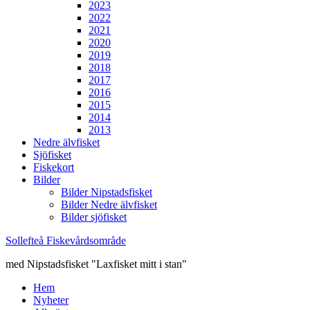
2023
2022
2021
2020
2019
2018
2017
2016
2015
2014
2013
Nedre älvfisket
Sjöfisket
Fiskekort
Bilder
Bilder Nipstadsfisket
Bilder Nedre älvfisket
Bilder sjöfisket
Sollefteå Fiskevårdsområde
med Nipstadsfisket "Laxfisket mitt i stan"
Hem
Nyheter