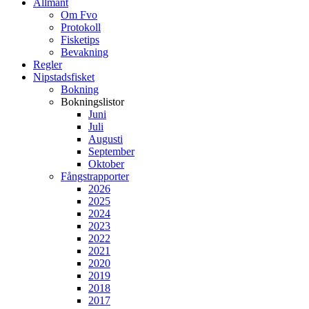
Allmänt
Om Fvo
Protokoll
Fisketips
Bevakning
Regler
Nipstadsfisket
Bokning
Bokningslistor
Juni
Juli
Augusti
September
Oktober
Fångstrapporter
2026
2025
2024
2023
2022
2021
2020
2019
2018
2017