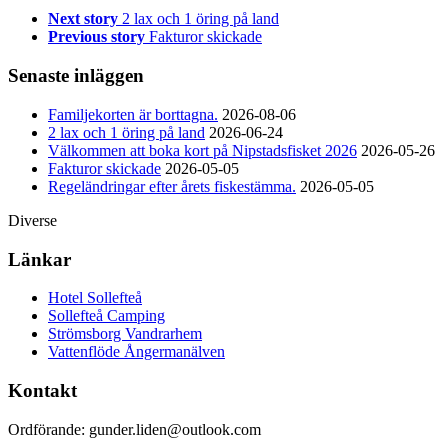
Next story
2 lax och 1 öring på land
Previous story
Fakturor skickade
Senaste inläggen
Familjekorten är borttagna.
2026-08-06
2 lax och 1 öring på land
2026-06-24
Välkommen att boka kort på Nipstadsfisket 2026
2026-05-26
Fakturor skickade
2026-05-05
Regeländringar efter årets fiskestämma.
2026-05-05
Diverse
Länkar
Hotel Sollefteå
Sollefteå Camping
Strömsborg Vandrarhem
Vattenflöde Ångermanälven
Kontakt
Ordförande: gunder.liden@outlook.com