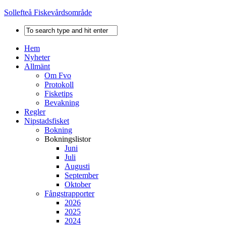
Sollefteå Fiskevårdsområde
Hem
Nyheter
Allmänt
Om Fvo
Protokoll
Fisketips
Bevakning
Regler
Nipstadsfisket
Bokning
Bokningslistor
Juni
Juli
Augusti
September
Oktober
Fångstrapporter
2026
2025
2024