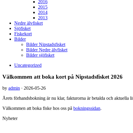
2016
2015
2014
2013
Nedre älvfisket
Sjöfisket
Fiskekort
Bilder
Bilder Nipstadsfisket
Bilder Nedre älvfisket
Bilder sjöfisket
Uncategorized
Välkommen att boka kort på Nipstadsfisket 2026
by
admin
·
2026-05-26
Årets förhandsbokning är nu klar, fakturorna är betalda och aktuella li
Välkommen att boka fiske hos oss på
bokningssidan
.
Nyheter