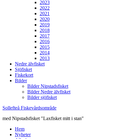
2023
2022
2021
2020
2019
2018
2017
2016
2015
2014
2013
Nedre älvfisket
Sjöfisket
Fiskekort
Bilder
Bilder Nipstadsfisket
Bilder Nedre älvfisket
Bilder sjöfisket
Sollefteå Fiskevårdsområde
med Nipstadsfisket "Laxfisket mitt i stan"
Hem
Nyheter