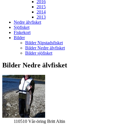
2016
2015
2014
2013
Nedre älvfisket
Sjöfisket
Fiskekort
Bilder
Bilder Nipstadsfisket
Bilder Nedre älvfisket
Bilder sjöfisket
Bilder Nedre älvfisket
110510 Vår-öring Britt Altin