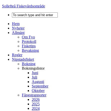
Sollefteå Fiskevårdsområde
Hem
Nyheter
Allmänt
Om Fvo
Protokoll
Fisketips
Bevakning
Regler
Nipstadsfisket
Bokning
Bokningslistor
Juni
Juli
Augusti
September
Oktober
Fångstrapporter
2026
2025
2024