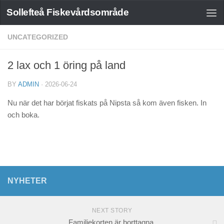
Sollefteå Fiskevårdsområde
UNCATEGORIZED
2 lax och 1 öring på land
BY
ADMIN
·
2026-06-24
Nu när det har börjat fiskats på Nipsta så kom även fisken. In
och boka.
NYHETER
NEXT STORY
Familjekorten är borttagna.