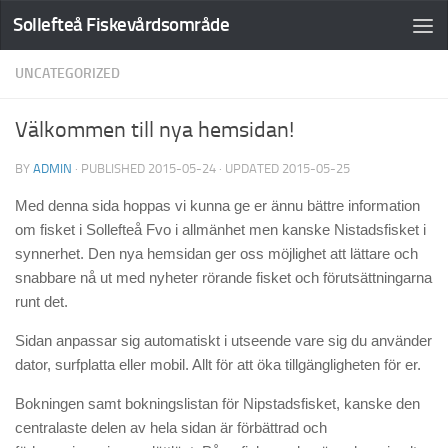
Sollefteå Fiskevårdsområde
UNCATEGORIZED
Välkommen till nya hemsidan!
BY
ADMIN
· PUBLISHED
2015-05-24
· UPDATED
2015-05-25
Med denna sida hoppas vi kunna ge er ännu bättre information
om fisket i Sollefteå Fvo i allmänhet men kanske Nistadsfisket i
synnerhet. Den nya hemsidan ger oss möjlighet att lättare och
snabbare nå ut med nyheter rörande fisket och förutsättningarna
runt det.
Sidan anpassar sig automatiskt i utseende vare sig du använder
dator, surfplatta eller mobil. Allt för att öka tillgängligheten för er.
Bokningen samt bokningslistan för Nipstadsfisket, kanske den
centralaste delen av hela sidan är förbättrad och