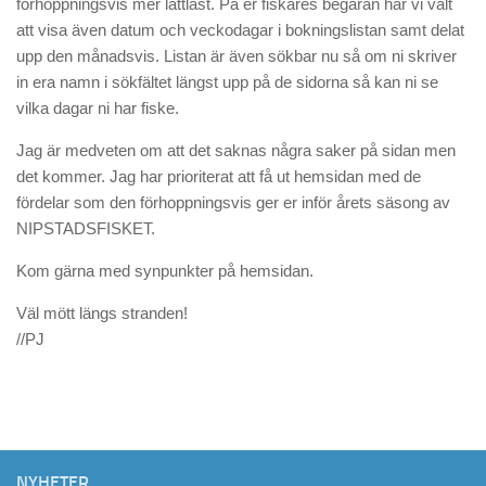
förhoppningsvis mer lättläst. På er fiskares begäran har vi valt
att visa även datum och veckodagar i bokningslistan samt delat
upp den månadsvis. Listan är även sökbar nu så om ni skriver
in era namn i sökfältet längst upp på de sidorna så kan ni se
vilka dagar ni har fiske.
Jag är medveten om att det saknas några saker på sidan men
det kommer. Jag har prioriterat att få ut hemsidan med de
fördelar som den förhoppningsvis ger er inför årets säsong av
NIPSTADSFISKET.
Kom gärna med synpunkter på hemsidan.
Väl mött längs stranden!
//PJ
NYHETER