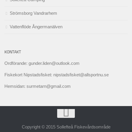
Strömsborg Vandrarhem
Vattenflöde Ångermanälven
KONTAKT
Ordförande: gunder.liden@outlook.com
Fiskekort Nipstadsfisket: nipstadsfisket@allsportnu.se
Hemsidan: surmetarn@gmail.com
Copyright © 2015 Sollefteå Fiskevårdsområde