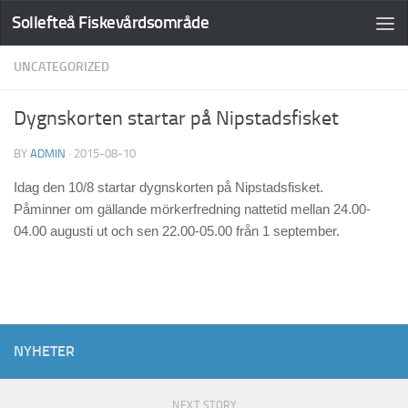
Sollefteå Fiskevårdsområde
UNCATEGORIZED
Dygnskorten startar på Nipstadsfisket
BY
ADMIN
·
2015-08-10
Idag den 10/8 startar dygnskorten på Nipstadsfisket.
Påminner om gällande mörkerfredning nattetid mellan 24.00-
04.00 augusti ut och sen 22.00-05.00 från 1 september.
NYHETER
NEXT STORY