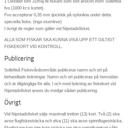
1 Oktober tom 31maj till fiskare som löst årskort inom Sollefteå
fvo (1000 kr:s kortet).
Fvo accepterar 0,35 mm tjocklek på nylonlina under detta
speciella fiske. (inga stumlinor)
I övrigt de regler som gäller vid Nipstadsfisket.
ALLA SOM FISKAR SKA KUNNA VISA UPP ETT GILTIGT
FISKEKORT VID KONTROLL.
Publicering
Sollefteå Fiskevårdsområde publicerar namn och ort på
behandlade bokningar. Namn och ort publiceras på hemsidan
och är tillgängliga för alla. I och med bokning av fiskekort vid
Nipstadsfisket anses du medge sådan publicering.
Övrigt
Vid Nipstadsfisket säljs maximalt tretton (13) kort. Två (2) ska
avse flugfiskesträcka och elva (11) ska avse spinnflugesträcka.
Flugfiskare kan inte byta sträcka om elva spinnflugekort sålts,