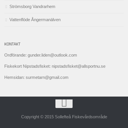
Strömsborg Vandrarhem
Vattenflöde Ångermanälven
KONTAKT
Ordförande: gunder.liden@outlook.com
Fiskekort Nipstadsfisket: nipstadsfisket@allsportnu.se
Hemsidan: surmetarn@gmail.com
Copyright © 2015 Sollefteå Fiskevårdsområde