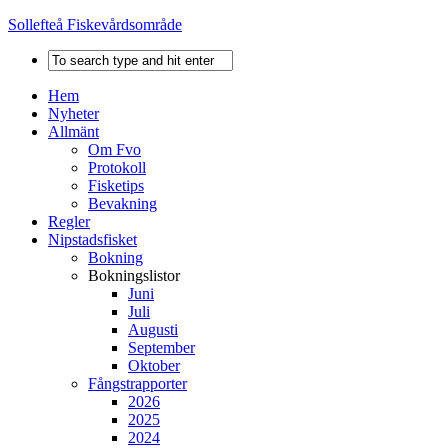
Sollefteå Fiskevårdsområde
Hem
Nyheter
Allmänt
Om Fvo
Protokoll
Fisketips
Bevakning
Regler
Nipstadsfisket
Bokning
Bokningslistor
Juni
Juli
Augusti
September
Oktober
Fångstrapporter
2026
2025
2024