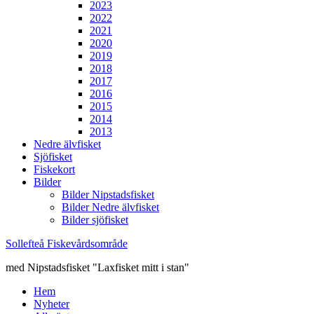
2023
2022
2021
2020
2019
2018
2017
2016
2015
2014
2013
Nedre älvfisket
Sjöfisket
Fiskekort
Bilder
Bilder Nipstadsfisket
Bilder Nedre älvfisket
Bilder sjöfisket
Sollefteå Fiskevårdsområde
med Nipstadsfisket "Laxfisket mitt i stan"
Hem
Nyheter