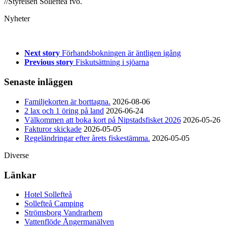
//Styrelsen Sollefteå fvo.
Nyheter
Next story
Förhandsbokningen är äntligen igång
Previous story
Fiskutsättning i sjöarna
Senaste inläggen
Familjekorten är borttagna.
2026-08-06
2 lax och 1 öring på land
2026-06-24
Välkommen att boka kort på Nipstadsfisket 2026
2026-05-26
Fakturor skickade
2026-05-05
Regeländringar efter årets fiskestämma.
2026-05-05
Diverse
Länkar
Hotel Sollefteå
Sollefteå Camping
Strömsborg Vandrarhem
Vattenflöde Ångermanälven