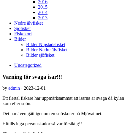
2016
2015
2014
2013
Nedre älvfisket
Sjöfisket
Fiskekort
Bilder
Bilder Nipstadsfisket
Bilder Nedre älvfisket
Bilder sjöfisket
Uncategorized
Varning för svaga isar!!!
by
admin
·
2023-12-01
Ett flertal fiskare har uppmärksammat att isarna är svaga då kylan
kom efter snön.
Det har även gått igenom en snöskoter på Mjövattnet.
Hittills inga personskador så var försiktig!!