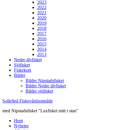
2023
2022
2021
2020
2019
2018
2017
2016
2015
2014
2013
Nedre älvfisket
Sjöfisket
Fiskekort
Bilder
Bilder Nipstadsfisket
Bilder Nedre älvfisket
Bilder sjöfisket
Sollefteå Fiskevårdsområde
med Nipstadsfisket "Laxfisket mitt i stan"
Hem
Nyheter