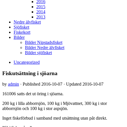
2016
2015
2014
2013
Nedre älvfisket
Sjöfisket
Fiskekort
Bilder
Bilder Nipstadsfisket
Bilder Nedre älvfisket
Bilder sjöfisket
Uncategorized
Fiskutsättning i sjöarna
by
admin
· Published
2016-10-07
· Updated
2016-10-07
161006 satts det ut öring i sjöarna.
200 kg i lilla abborrsjön, 100 kg i Mjövattnet, 300 kg i stor
abborrsjön och 100 kg i stor aspsjön.
Inget fiskeförbud i samband med utsättning utan påt direkt.