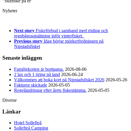
”Skitfiske på er”
Nyheter
Next story
Fiskeförbud i samband med röding och
regnbågssutsättning inför vinterfisket.
Previous story
Idag börjar mörkerfredningen på
Nipstadsfisket
Senaste inläggen
Familjekorten är borttagna.
2026-08-06
2 lax och 1 öring på land
2026-06-24
Välkommen att boka kort på Nipstadsfisket 2026
2026-05-26
Fakturor skickade
2026-05-05
Regeländringar efter årets fiskestämma.
2026-05-05
Diverse
Länkar
Hotel Sollefteå
Sollefteå Camping