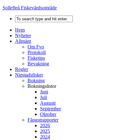
Sollefteå Fiskevårdsområde
Hem
Nyheter
Allmänt
Om Fvo
Protokoll
Fisketips
Bevakning
Regler
Nipstadsfisket
Bokning
Bokningslistor
Juni
Juli
Augusti
September
Oktober
Fångstrapporter
2026
2025
2024