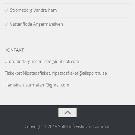
Strömsborg Vandrarhem
Vattenflöde Ångermanälven
KONTAKT
Ordförande: gunder.liden@outlook.com
Fiskekort Nipstadsfisket: nipstadsfisket@allsportnu.se
Hemsidan: surmetarn@gmail.com
Copyright © 2015 Sollefteå Fiskevårdsområde