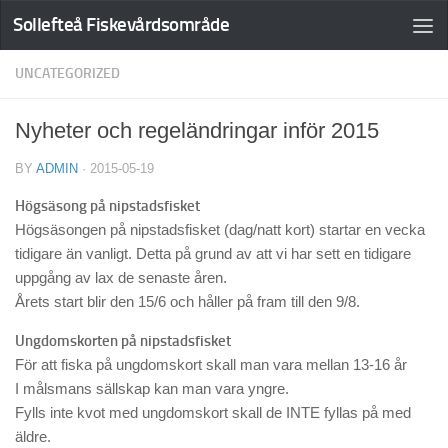
Sollefteå Fiskevårdsområde
UNCATEGORIZED
Nyheter och regeländringar inför 2015
BY
ADMIN
·
2015-05-19
Högsäsong på nipstadsfisket
Högsäsongen på nipstadsfisket (dag/natt kort) startar en vecka
tidigare än vanligt. Detta på grund av att vi har sett en tidigare
uppgång av lax de senaste åren.
Årets start blir den 15/6 och håller på fram till den 9/8.
Ungdomskorten på nipstadsfisket
För att fiska på ungdomskort skall man vara mellan 13-16 år
I målsmans sällskap kan man vara yngre.
Fylls inte kvot med ungdomskort skall de INTE fyllas på med
äldre.