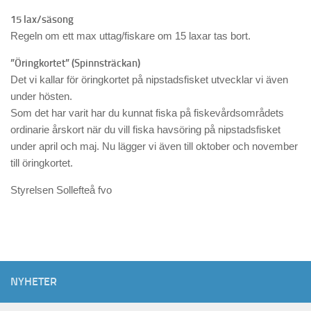
15 lax/säsong
Regeln om ett max uttag/fiskare om 15 laxar tas bort.
”Öringkortet” (Spinnsträckan)
Det vi kallar för öringkortet på nipstadsfisket utvecklar vi även
under hösten.
Som det har varit har du kunnat fiska på fiskevårdsområdets
ordinarie årskort när du vill fiska havsöring på nipstadsfisket
under april och maj. Nu lägger vi även till oktober och november
till öringkortet.
Styrelsen Sollefteå fvo
NYHETER