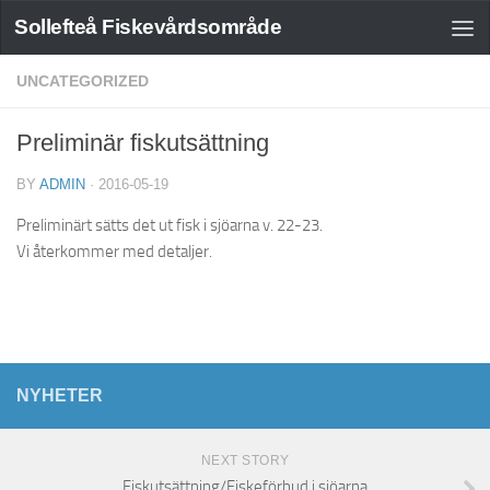
Sollefteå Fiskevårdsområde
UNCATEGORIZED
Preliminär fiskutsättning
BY
ADMIN
·
2016-05-19
Preliminärt sätts det ut fisk i sjöarna v. 22-23.
Vi återkommer med detaljer.
NYHETER
NEXT STORY
Fiskutsättning/Fiskeförbud i sjöarna