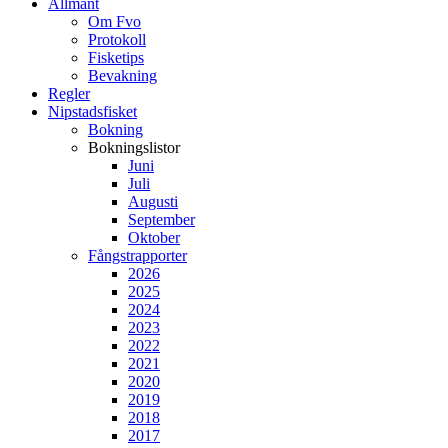
Allmänt
Om Fvo
Protokoll
Fisketips
Bevakning
Regler
Nipstadsfisket
Bokning
Bokningslistor
Juni
Juli
Augusti
September
Oktober
Fångstrapporter
2026
2025
2024
2023
2022
2021
2020
2019
2018
2017