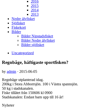
2016
2015
2014
2013
Nedre älvfisket
Sjöfisket
Fiskekort
Bilder
Bilder Nipstadsfisket
Bilder Nedre älvfisket
Bilder sjöfisket
Uncategorized
Regnbåge, häftigaste sportfisken?
by
admin
·
2015-06-05
Regnbåge utplanterad idag.
200kg i Stora Abborrsjön. 100 i Västra spannsjön.
50 kg i stadskanalen.
Fiske tillåtet från 150606 kl 0900
Stadskanalen: Endast barn upp till 16 år!
Nyheter