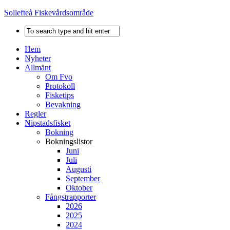
Sollefteå Fiskevårdsområde
Hem
Nyheter
Allmänt
Om Fvo
Protokoll
Fisketips
Bevakning
Regler
Nipstadsfisket
Bokning
Bokningslistor
Juni
Juli
Augusti
September
Oktober
Fångstrapporter
2026
2025
2024