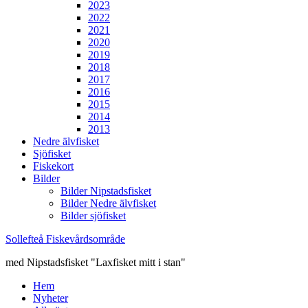
2023
2022
2021
2020
2019
2018
2017
2016
2015
2014
2013
Nedre älvfisket
Sjöfisket
Fiskekort
Bilder
Bilder Nipstadsfisket
Bilder Nedre älvfisket
Bilder sjöfisket
Sollefteå Fiskevårdsområde
med Nipstadsfisket "Laxfisket mitt i stan"
Hem
Nyheter