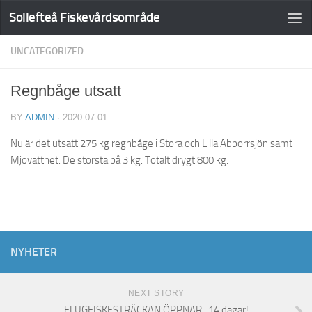
Sollefteå Fiskevårdsområde
UNCATEGORIZED
Regnbåge utsatt
BY
ADMIN
·
2020-07-01
Nu är det utsatt 275 kg regnbåge i Stora och Lilla Abborrsjön samt
Mjövattnet. De största på 3 kg. Totalt drygt 800 kg.
NYHETER
NEXT STORY
FLUGFISKESTRÄCKAN ÖPPNAR i 14 dagar!