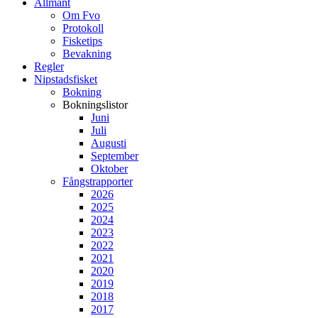
Allmänt
Om Fvo
Protokoll
Fisketips
Bevakning
Regler
Nipstadsfisket
Bokning
Bokningslistor
Juni
Juli
Augusti
September
Oktober
Fångstrapporter
2026
2025
2024
2023
2022
2021
2020
2019
2018
2017