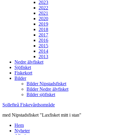
2023
2022
2021
2020
2019
2018
2017
2016
2015
2014
2013
Nedre älvfisket
Sjöfisket
Fiskekort
Bilder
Bilder Nipstadsfisket
Bilder Nedre älvfisket
Bilder sjöfisket
Sollefteå Fiskevårdsområde
med Nipstadsfisket "Laxfisket mitt i stan"
Hem
Nyheter