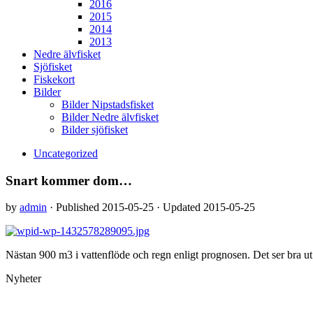
2016
2015
2014
2013
Nedre älvfisket
Sjöfisket
Fiskekort
Bilder
Bilder Nipstadsfisket
Bilder Nedre älvfisket
Bilder sjöfisket
Uncategorized
Snart kommer dom…
by
admin
· Published
2015-05-25
· Updated
2015-05-25
Nästan 900 m3 i vattenflöde och regn enligt prognosen. Det ser bra ut
Nyheter