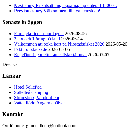
Next story
Fiskutsättning i sjöarna, uppdaterad 150601.
Previous story
Välkommen till nya hemsidan!
Senaste inläggen
Familjekorten är borttagna.
2026-08-06
2 lax och 1 öring på land
2026-06-24
Välkommen att boka kort på Nipstadsfisket 2026
2026-05-26
Fakturor skickade
2026-05-05
Regeländringar efter årets fiskestämma.
2026-05-05
Diverse
Länkar
Hotel Sollefteå
Sollefteå Camping
Strömsborg Vandrarhem
Vattenflöde Ångermanälven
Kontakt
Ordförande: gunder.liden@outlook.com