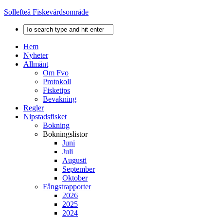
Sollefteå Fiskevårdsområde
Hem
Nyheter
Allmänt
Om Fvo
Protokoll
Fisketips
Bevakning
Regler
Nipstadsfisket
Bokning
Bokningslistor
Juni
Juli
Augusti
September
Oktober
Fångstrapporter
2026
2025
2024