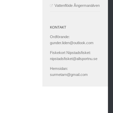
Vattenflöde Ångermanälven
KONTAKT
Ordförande:
gunder.liden@outlook.com
Fiskekort Nipstadsfisket:
nipstadsfisket@allsportnu.se
Hemsidan:
surmetarn@gmail.com