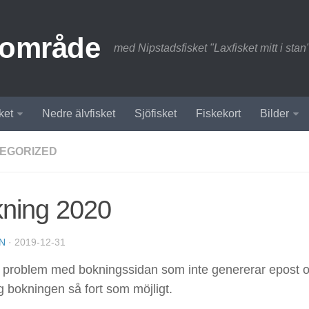
sområde
med Nipstadsfisket "Laxfisket mitt i stan
ket
Nedre älvfisket
Sjöfisket
Fiskekort
Bilder
EGORIZED
ning 2020
N
·
2019-12-31
te problem med bokningssidan som inte genererar epost 
g bokningen så fort som möjligt.