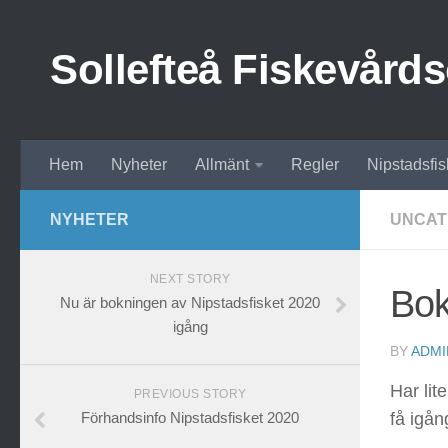
Sollefteå Fiskevård
Hem
Nyheter
Allmänt
Regler
Nipstadsfis
NYHETER
UNCAT
NEXT STORY
Bok
Nu är bokningen av Nipstadsfisket 2020
igång
BY
ADMI
Har li
PREVIOUS STORY
Förhandsinfo Nipstadsfisket 2020
få igån