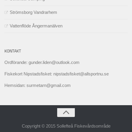
Strömsborg Vandrarhem
Vattenflöde Ångermanälven
KONTAKT
Ordförande: gunder.liden@outlook.com
Fiskekort Nipstadsfisket: nipstadsfisket@allsportnu.se
Hemsidan: surmetarn@gmail.com
Copyright © 2015 Sollefteå Fiskevårdsområde