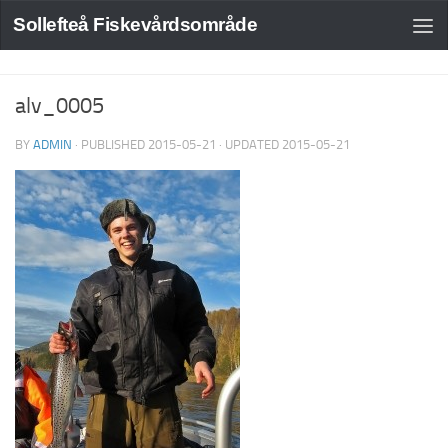
Sollefteå Fiskevårdsområde
alv_0005
BY
ADMIN
· PUBLISHED
2015-05-21
· UPDATED
2015-05-21