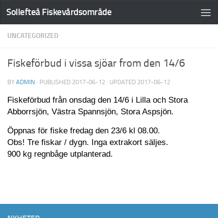
Sollefteå Fiskevårdsområde
UNCATEGORIZED
Fiskeförbud i vissa sjöar from den 14/6
BY
ADMIN
· PUBLISHED
2017-06-12
· UPDATED
2017-06-12
Fiskeförbud från onsdag den 14/6 i Lilla och Stora
Abborrsjön, Västra Spannsjön, Stora Aspsjön.
Öppnas för fiske fredag den 23/6 kl 08.00.
Obs! Tre fiskar / dygn. Inga extrakort säljes.
900 kg regnbåge utplanterad.