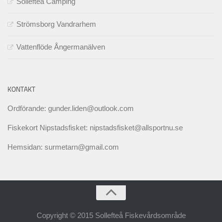
Sollefteå Camping
Strömsborg Vandrarhem
Vattenflöde Ångermanälven
KONTAKT
Ordförande: gunder.liden@outlook.com
Fiskekort Nipstadsfisket: nipstadsfisket@allsportnu.se
Hemsidan: surmetarn@gmail.com
Copyright © 2015 Sollefteå Fiskevårdsområde