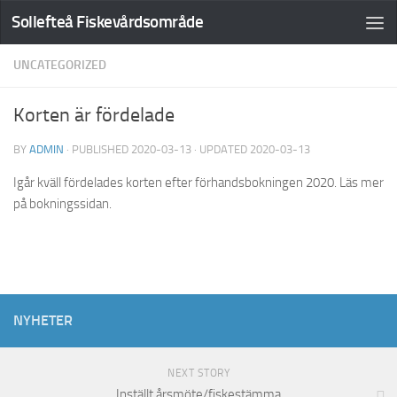
Sollefteå Fiskevårdsområde
UNCATEGORIZED
Korten är fördelade
BY
ADMIN
· PUBLISHED
2020-03-13
· UPDATED
2020-03-13
Igår kväll fördelades korten efter förhandsbokningen 2020. Läs mer
på bokningssidan.
NYHETER
NEXT STORY
Inställt årsmöte/fiskestämma