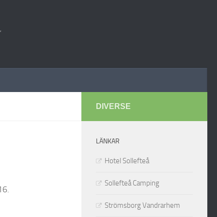
"
DIVERSE
LÄNKAR
Hotel Sollefteå
Sollefteå Camping
16.
Strömsborg Vandrarhem