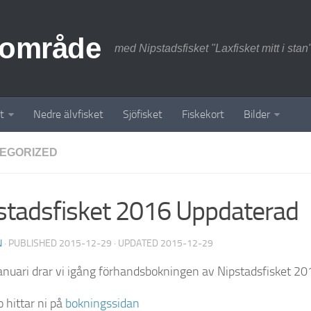
sområde
med Nipstadsfisket "Laxfisket mitt i stan
t
Nedre älvfisket
Sjöfisket
Fiskekort
Bilder
EGORIZED
stadsfisket 2016 Uppdaterad
N
· PUBLISHED
2015-12-29
· UPDATED
2015-12-29
anuari drar vi igång förhandsbokningen av Nipstadsfisket 20
 hittar ni på
bokningssidan