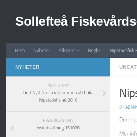
Sollefteå Fiskevård
Hem
Nyheter
Allmänt
Regler
Nipstadsfiske
NYHETER
UNCAT
NEXT STORY
Nip
Gott Nytt år och Välkommen att boka
Nipstadsfisket 2016
BY
ADMI
Den 1 j
PREVIOUS STORY
Fiskutsättning 151028
Mer info