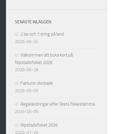
SENASTE INLÄGGEN
2 lax och 1 öring på land
2026-06-24
Välkommen att boka kort på
Nipstadsfisket 2026
2026-05-26
Fakturor skickade
2026-05-05
Regeländringar efter årets fiskestämma.
2026-05-05
Nipstadsfisket 2026
2026-01-26