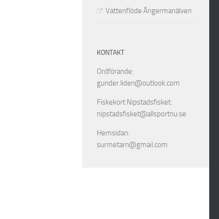
Vattenflöde Ångermanälven
KONTAKT
Ordförande:
gunder.liden@outlook.com
Fiskekort Nipstadsfisket:
nipstadsfisket@allsportnu.se
Hemsidan:
surmetarn@gmail.com