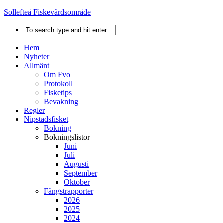
Sollefteå Fiskevårdsområde
Hem
Nyheter
Allmänt
Om Fvo
Protokoll
Fisketips
Bevakning
Regler
Nipstadsfisket
Bokning
Bokningslistor
Juni
Juli
Augusti
September
Oktober
Fångstrapporter
2026
2025
2024