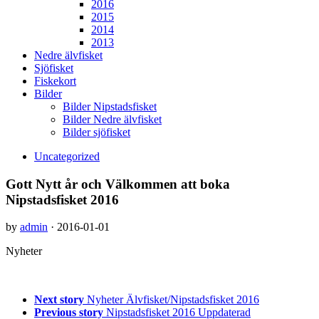
2016
2015
2014
2013
Nedre älvfisket
Sjöfisket
Fiskekort
Bilder
Bilder Nipstadsfisket
Bilder Nedre älvfisket
Bilder sjöfisket
Uncategorized
Gott Nytt år och Välkommen att boka
Nipstadsfisket 2016
by
admin
·
2016-01-01
Nyheter
Next story
Nyheter Älvfisket/Nipstadsfisket 2016
Previous story
Nipstadsfisket 2016 Uppdaterad