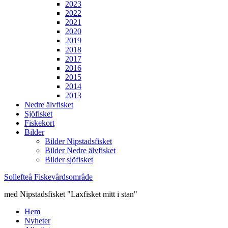
2023
2022
2021
2020
2019
2018
2017
2016
2015
2014
2013
Nedre älvfisket
Sjöfisket
Fiskekort
Bilder
Bilder Nipstadsfisket
Bilder Nedre älvfisket
Bilder sjöfisket
Sollefteå Fiskevårdsområde
med Nipstadsfisket "Laxfisket mitt i stan"
Hem
Nyheter