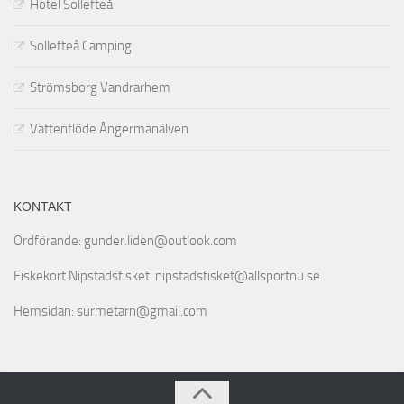
Hotel Sollefteå
Sollefteå Camping
Strömsborg Vandrarhem
Vattenflöde Ångermanälven
KONTAKT
Ordförande: gunder.liden@outlook.com
Fiskekort Nipstadsfisket: nipstadsfisket@allsportnu.se
Hemsidan: surmetarn@gmail.com