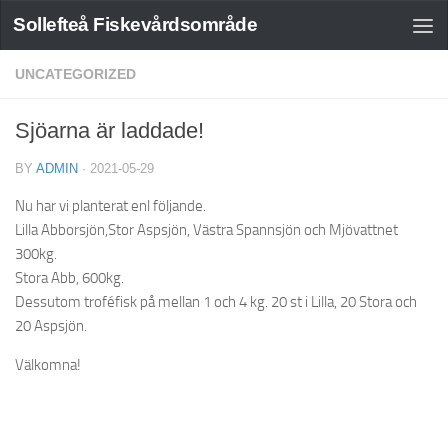
Sollefteå Fiskevårdsområde
UNCATEGORIZED
Sjöarna är laddade!
BY
ADMIN
·
2021-05-29
Nu har vi planterat enl följande.
Lilla Abborsjön,Stor Aspsjön, Västra Spannsjön och Mjövattnet
300kg.
Stora Abb, 600kg.
Dessutom troféfisk på mellan 1 och 4 kg. 20 st i Lilla, 20 Stora och
20 Aspsjön.
Välkomna!