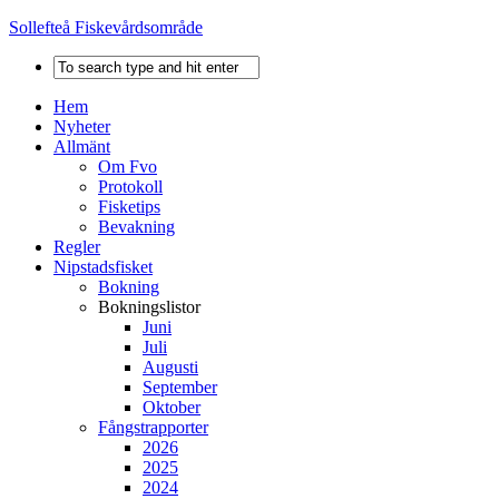
Sollefteå Fiskevårdsområde
Hem
Nyheter
Allmänt
Om Fvo
Protokoll
Fisketips
Bevakning
Regler
Nipstadsfisket
Bokning
Bokningslistor
Juni
Juli
Augusti
September
Oktober
Fångstrapporter
2026
2025
2024