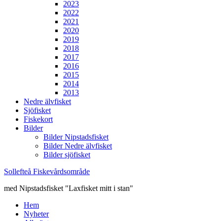
2023
2022
2021
2020
2019
2018
2017
2016
2015
2014
2013
Nedre älvfisket
Sjöfisket
Fiskekort
Bilder
Bilder Nipstadsfisket
Bilder Nedre älvfisket
Bilder sjöfisket
Sollefteå Fiskevårdsområde
med Nipstadsfisket "Laxfisket mitt i stan"
Hem
Nyheter