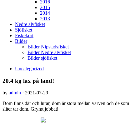
2016
2015
2014
2013
Nedre älvfisket
Sjöfisket
Fiskekort
Bilder
Bilder Nipstadsfisket
Bilder Nedre älvfisket
Bilder sjöfisket
Uncategorized
20.4 kg lax på land!
by
admin
·
2021-07-29
Dom finns där och lurar, dom är stora mellan varven och de som
sliter tar dom. Grymt jobbat!