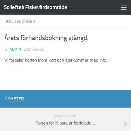
Sollefteå Fiskevårdsområde
UNCATEGORIZED
Årets förhandsbokning stängd.
BY
ADMIN
·
2021-03-02
Vi fördelar korten inom kort och återkommer med info.
NYHETER
NEXT STORY
Korten för Nipsta är fördelade…