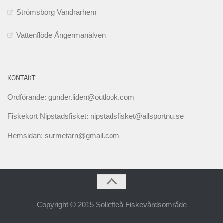
Strömsborg Vandrarhem
Vattenflöde Ångermanälven
KONTAKT
Ordförande: gunder.liden@outlook.com
Fiskekort Nipstadsfisket: nipstadsfisket@allsportnu.se
Hemsidan: surmetarn@gmail.com
Copyright © 2015 Sollefteå Fiskevårdsområde