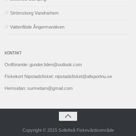
Strömsborg Vandrarhem
Vattenflöde Ångermanälven
KONTAKT
Ordförande: gunder.liden@outlook.com
Fiskekort Nipstadsfisket: nipstadsfisket@allsportnu.se
Hemsidan: surmetarn@gmail.com
Copyright © 2015 Sollefteå Fiskevårdsområde