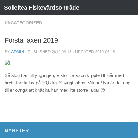
Sollefteå Fiskevårdsområde
UNCATEGORIZED
Första laxen 2019
BY
ADMIN
· PUBLISHED
2019-06-18
· UPDATED
2019-06-18
Så slog han till ynglingen, Viktor Larsson klippte till igår med
årets första lax på 10,8 kg. Snyggt jobbat Viktor!! Nu är det upp
till er övriga att knäcka han med lite större laxar 😊
NYHETER