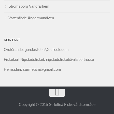
Strömsborg Vandrarhem
Vattenflöde Ångermanälven
KONTAKT
Ordförande: gunder.liden@outlook.com
Fiskekort Nipstadsfisket: nipstadsfisket@allsportnu.se
Hemsidan: surmetarn@gmail.com
Copyright © 2015 Sollefteå Fiskevårdsområde