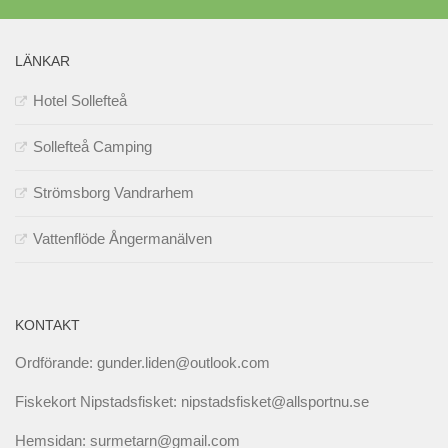
LÄNKAR
Hotel Sollefteå
Sollefteå Camping
Strömsborg Vandrarhem
Vattenflöde Ångermanälven
KONTAKT
Ordförande: gunder.liden@outlook.com
Fiskekort Nipstadsfisket: nipstadsfisket@allsportnu.se
Hemsidan: surmetarn@gmail.com