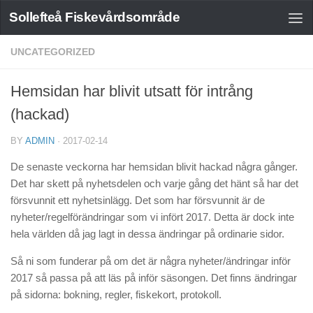
Sollefteå Fiskevårdsområde
UNCATEGORIZED
Hemsidan har blivit utsatt för intrång
(hackad)
BY
ADMIN
·
2017-02-14
De senaste veckorna har hemsidan blivit hackad några gånger.
Det har skett på nyhetsdelen och varje gång det hänt så har det
försvunnit ett nyhetsinlägg. Det som har försvunnit är de
nyheter/regelförändringar som vi infört 2017. Detta är dock inte
hela världen då jag lagt in dessa ändringar på ordinarie sidor.
Så ni som funderar på om det är några nyheter/ändringar inför
2017 så passa på att läs på inför säsongen. Det finns ändringar
på sidorna: bokning, regler, fiskekort, protokoll.