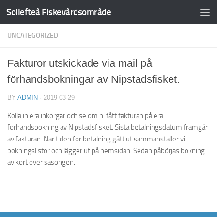
Sollefteå Fiskevårdsområde
UNCATEGORIZED
Fakturor utskickade via mail på
förhandsbokningar av Nipstadsfisket.
BY
ADMIN
·
2019-03-29
Kolla in era inkorgar och se om ni fått fakturan på era
förhandsbokning av Nipstadsfisket. Sista betalningsdatum framgår
av fakturan. När tiden för betalning gått ut sammanställer vi
bokningslistor och lägger ut på hemsidan. Sedan påbörjas bokning
av kort över säsongen.