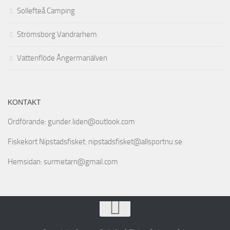
Sollefteå Camping
Strömsborg Vandrarhem
Vattenflöde Ångermanälven
KONTAKT
Ordförande: gunder.liden@outlook.com
Fiskekort Nipstadsfisket: nipstadsfisket@allsportnu.se
Hemsidan: surmetarn@gmail.com