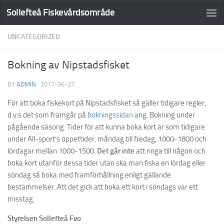
Sollefteå Fiskevårdsområde
UNCATEGORIZED
Bokning av Nipstadsfisket
BY
ADMIN
·
2017-06-27
För att boka fiskekort på Nipstadsfisket så gäller tidigare regler,
d.v.s det som framgår på
bokningssidan
ang. Bokning under
pågående säsong. Tider för att kunna boka kort är som tidigare
under All-sport’s öppettider: måndag till fredag, 1000-1800 och
lördagar mellan 1000-1500.
Det går inte
att ringa till någon och
boka kort utanför dessa tider utan ska man fiska en lördag eller
söndag så boka med framförhållning enligt gällande
bestämmelser. Att det gick att boka ett kort i söndags var ett
misstag.
Styrelsen Sollefteå Fvo