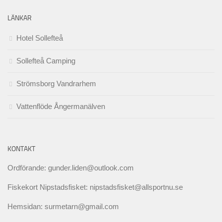
LÄNKAR
Hotel Sollefteå
Sollefteå Camping
Strömsborg Vandrarhem
Vattenflöde Ångermanälven
KONTAKT
Ordförande: gunder.liden@outlook.com
Fiskekort Nipstadsfisket: nipstadsfisket@allsportnu.se
Hemsidan: surmetarn@gmail.com